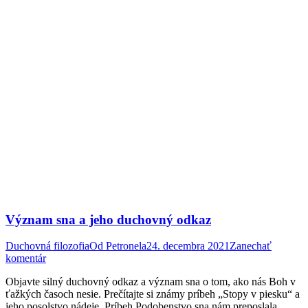
Význam sna a jeho duchovný odkaz
Duchovná filozofia
Od
Petronela
24. decembra 2021
Zanechať
komentár
Objavte silný duchovný odkaz a význam sna o tom, ako nás Boh v
ťažkých časoch nesie. Prečítajte si známy príbeh „Stopy v piesku“ a
jeho posolstvo nádeje. Príbeh Podobenstvo sna nám preposlala