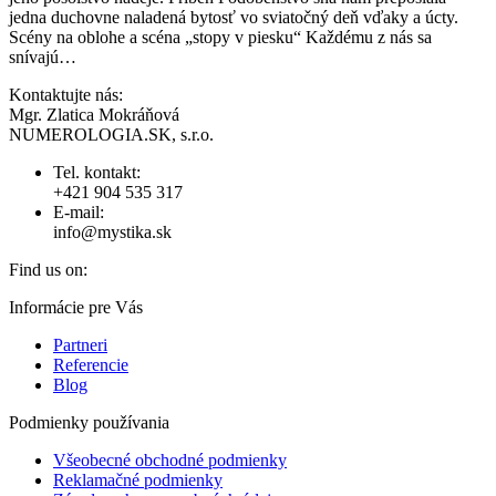
jedna duchovne naladená bytosť vo sviatočný deň vďaky a úcty.
Scény na oblohe a scéna „stopy v piesku“ Každému z nás sa
snívajú…
Kontaktujte nás:
Mgr. Zlatica Mokráňová
NUMEROLOGIA.SK, s.r.o.
Tel. kontakt:
+421 904 535 317
E-mail:
info@mystika.sk
Find us on:
Facebook
X
YouTube
Linkedin
Pinterest
Instagram
Informácie pre Vás
page
page
page
page
page
page
Partneri
opens
opens
opens
opens
opens
opens
Referencie
in
in
in
in
in
in
Blog
new
new
new
new
new
new
window
window
window
window
window
window
Podmienky používania
Všeobecné obchodné podmienky
Reklamačné podmienky