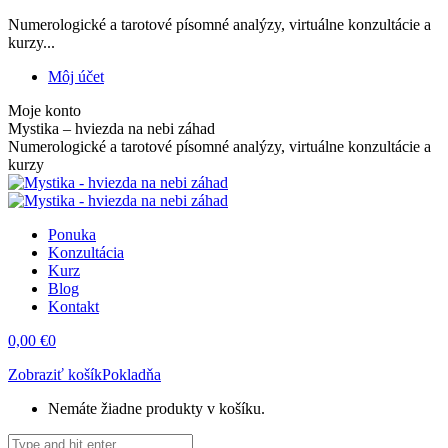
Skip
Numerologické a tarotové písomné analýzy, virtuálne konzultácie a
to
kurzy...
content
Facebook
X
Instagram
YouTube
Linkedin
Pinterest
Môj účet
page
page
page
page
page
page
Moje konto
opens
opens
opens
opens
opens
opens
Mystika – hviezda na nebi záhad
in
in
in
in
in
in
Numerologické a tarotové písomné analýzy, virtuálne konzultácie a
new
new
new
new
new
new
kurzy
window
window
window
window
window
window
Ponuka
Konzultácia
Kurz
Blog
Kontakt
0,00
€
0
Zobraziť košík
Pokladňa
Nemáte žiadne produkty v košíku.
Search: