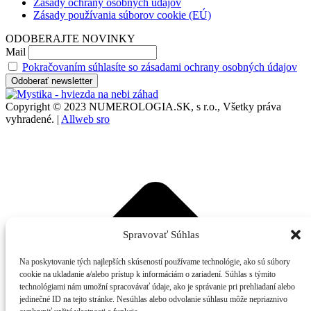
Zásady ochrany osobných údajov
Zásady používania súborov cookie (EÚ)
ODOBERAJTE NOVINKY
Mail
Pokračovaním súhlasíte so zásadami ochrany osobných údajov
Copyright © 2023 NUMEROLOGIA.SK, s r.o., Všetky práva
vyhradené. |
Allweb sro
t
T
Spravovať Súhlas
Na poskytovanie tých najlepších skúseností používame technológie, ako sú súbory
cookie na ukladanie a/alebo prístup k informáciám o zariadení. Súhlas s týmito
technológiami nám umožní spracovávať údaje, ako je správanie pri prehliadaní alebo
jedinečné ID na tejto stránke. Nesúhlas alebo odvolanie súhlasu môže nepriaznivo