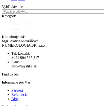
Vyhľadávanie
Kategórie
Konzultácia
(3)
Analýzy
(6)
Kurz
(3)
Kontaktujte nás:
Mgr. Zlatica Mokráňová
NUMEROLOGIA.SK, s.r.o.
Tel. kontakt:
+421 904 535 317
E-mail:
info@mystika.sk
Find us on:
Facebook
X
YouTube
Linkedin
Pinterest
Instagram
Informácie pre Vás
page
page
page
page
page
page
Partneri
opens
opens
opens
opens
opens
opens
Referencie
in
in
in
in
in
in
Blog
new
new
new
new
new
new
window
window
window
window
window
window