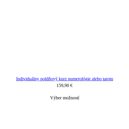
Individuálny poldňový kurz numerológie alebo tarotu
159,90
€
Výber možností