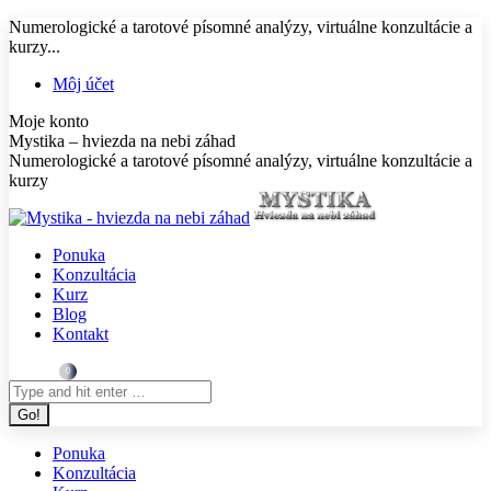
Skip
Numerologické a tarotové písomné analýzy, virtuálne konzultácie a
to
kurzy...
content
Facebook
X
Instagram
YouTube
Linkedin
Pinterest
Môj účet
page
page
page
page
page
page
Moje konto
opens
opens
opens
opens
opens
opens
Mystika – hviezda na nebi záhad
in
in
in
in
in
in
Numerologické a tarotové písomné analýzy, virtuálne konzultácie a
new
new
new
new
new
new
kurzy
window
window
window
window
window
window
Ponuka
Konzultácia
Kurz
Blog
Kontakt
0,00
€
0
Search:
Ponuka
Konzultácia