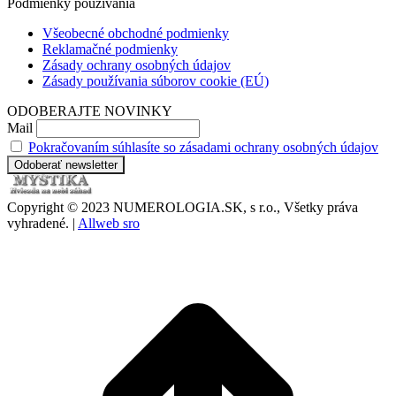
Podmienky používania
Všeobecné obchodné podmienky
Reklamačné podmienky
Zásady ochrany osobných údajov
Zásady používania súborov cookie (EÚ)
ODOBERAJTE NOVINKY
Mail
Pokračovaním súhlasíte so zásadami ochrany osobných údajov
Copyright © 2023 NUMEROLOGIA.SK, s r.o., Všetky práva
vyhradené. |
Allweb sro
t
T