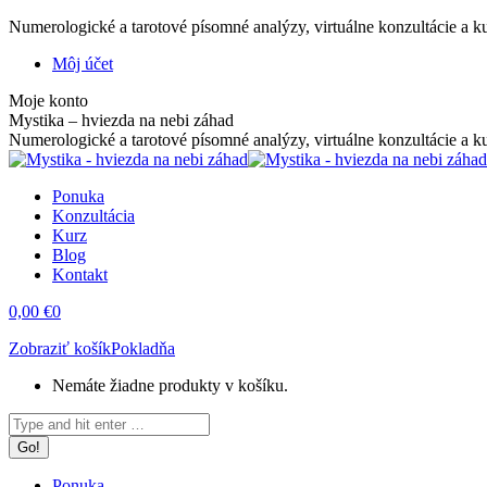
Skip
Numerologické a tarotové písomné analýzy, virtuálne konzultácie a ku
to
Facebook
X
Instagram
YouTube
Linkedin
Pinterest
Môj účet
content
page
page
page
page
page
page
Moje konto
opens
opens
opens
opens
opens
opens
Mystika – hviezda na nebi záhad
in
in
in
in
in
in
Numerologické a tarotové písomné analýzy, virtuálne konzultácie a k
new
new
new
new
new
new
window
window
window
window
window
window
Ponuka
Konzultácia
Kurz
Blog
Kontakt
0,00
€
0
Zobraziť košík
Pokladňa
Nemáte žiadne produkty v košíku.
Search:
Ponuka